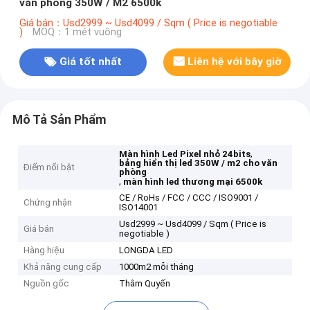
văn phòng 350W / M2 6500k
Giá bán：Usd2999 ~ Usd4099 / Sqm ( Price is negotiable
)
MOQ：1 mét vuông
Giá tốt nhất
Liên hệ với bây giờ
Mô Tả Sản Phẩm
,
Màn hình Led Pixel nhỏ 24bits
bảng hiển thị led 350W / m2 cho văn
Điểm nổi bật
phòng
,
màn hình led thương mại 6500k
CE / RoHs / FCC / CCC / ISO9001 /
Chứng nhận
ISO14001
Usd2999 ~ Usd4099 / Sqm ( Price is
Giá bán
negotiable )
Hàng hiệu
LONGDA LED
Khả năng cung cấp
1000m2 mỗi tháng
Nguồn gốc
Thâm Quyến