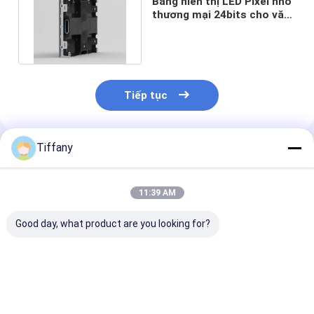
Bảng hiển thị LED Pixel nhỏ
thương mại 24bits cho văn
phòng 350W / M2 6500k
Tiếp tục
Tiffany
Sản Phẩm Khuyến Cáo
11:39 AM
Good day, what product are you looking for?
Trọng lượng nhẹ
Màn hình hiển thị
Màn hình LED 
Ultra Thin Indoor
LED nội thất Pixel
phân giải cao