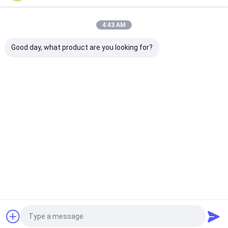
Các Sản Phẩm Được Khuyến Cáo
4:43 AM
Good day, what product are you looking for?
Màn hình LED Poster
Màn hình bánh tròn
Màn hình khối 
hai mặt
LED,Màn hình tròn
Có nhiều kích 
LED với giá đỡ
màn hình và t
pixel để lựa c
Gửi yêu cầu
Gửi yêu cầu
Gửi yêu 
Nhà
Về chúng
Liên hệ với chúng
Desktop
tôi
tôi
Site
Sơ đồ trang web
Privacy Policy
Phẩm chất
Màn hình LED cho thuê
Nhà máy trung quốc.Copyright ©
2026 Shenzhen Longdaled Co.,Ltd. All Rights Reserved.