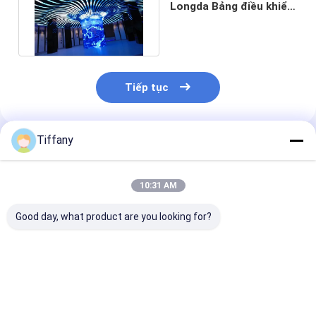
Longda Bảng điều khiển
Led cong P2 256 *
128mm
Tiếp tục
Tiffany
Sản Phẩm Khuyến Cáo
10:31 AM
Good day, what product are you looking for?
1/16S Nội thất linh
Màn hình LED tùy
SMD1010 P1.
hoạt cho thuê màn
chỉnh 64 * 64pixel Độ
Màn hình LED 
hình hiển thị LED cho
phân giải pixel 200W
cho thuê tron