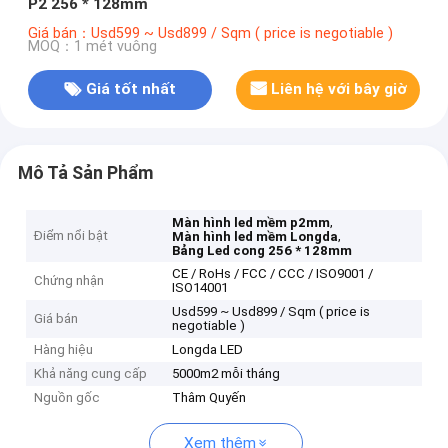
P2 256 * 128mm
Giá bán：Usd599 ~ Usd899 / Sqm ( price is negotiable )
MOQ：1 mét vuông
Giá tốt nhất
Liên hệ với bây giờ
Mô Tả Sản Phẩm
,
Màn hình led mềm p2mm
Điểm nổi bật
,
Màn hình led mềm Longda
Bảng Led cong 256 * 128mm
CE / RoHs / FCC / CCC / ISO9001 /
Chứng nhận
ISO14001
Usd599 ~ Usd899 / Sqm ( price is
Giá bán
negotiable )
Hàng hiệu
Longda LED
Khả năng cung cấp
5000m2 mỗi tháng
Nguồn gốc
Thâm Quyến
Xem thêm